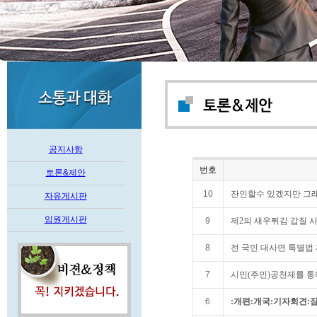
공지사항
번호
토론&제안
10
잔인할수 있겠지만 그래
자유게시판
임원게시판
9
제2의 새우튀김 갑질 사
8
전 국민 대사면 특별법
7
시민(주민)공천제를 통
6
:개편:개국:기자회견: