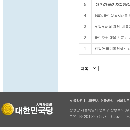
5
:개편:개국:기자회견:
4
100% 국민행복시대를 
3
부정부패의 원천, 대통
2
국민주권 행복 신문고 대
1
진정한 국민공천제 <1대
중앙당:서울특별시 종로구 삼봉로81(수송동,두
고유번호:204-82-76578 Copyright ⓒ 