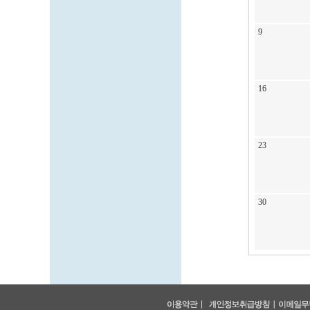
9
16
23
30