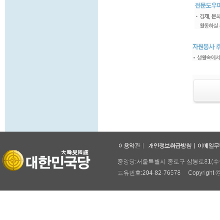
중앙당:서울특별시 종로구 삼봉로81(수송동,두
고유번호:204-82-76578 Copyright ⓒ 