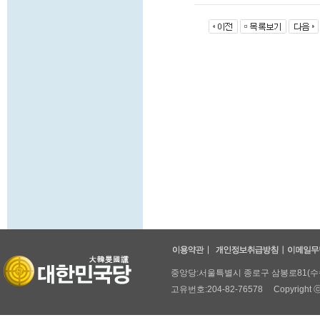
중앙당:서울특별시 종로구 삼봉로81(수송동,두
고유번호:204-82-76578 Copyright ⓒ 